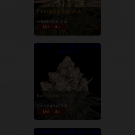
Pineapple Express
26% THC
Preise Ab €12.01
Mehr Info
1+1 GRATIS auf alle 3er-, 5er- &
10er-Packs!
Ice Cream Cake
27% THC
Preise Ab €12.01
Mehr Info
1+1 GRATIS auf alle 3er-, 5er- &