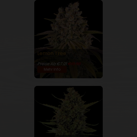
Lemon Tree
26% THC
Preise Ab €7.01
€13.98
Mehr Info