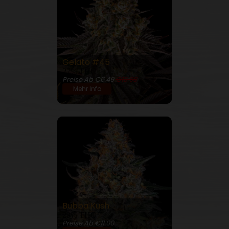
Gelato #45
27% THC
Preise Ab €6.49
€13.98
Mehr Info
Bubba Kush
29% THC
Preise Ab €11.00