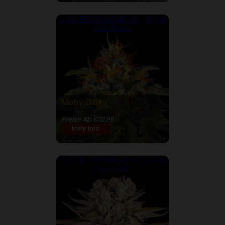
1+1 GRATIS auf alle 3er-, 5er- &
10er-Packs!
Moby Dick
27% THC
Preise Ab €12.99
Mehr Info
1+1 GRATIS auf alle 3er-, 5er- &
10er-Packs!