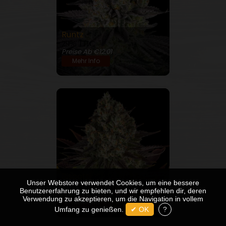
Runtz
29% THC
Preise Ab €12.01
Mehr Info
Biscotti
Unser Webstore verwendet Cookies, um eine bessere
27% THC
Benutzererfahrung zu bieten, und wir empfehlen dir, deren
Preise Ab €9.00
€13.98
Verwendung zu akzeptieren, um die Navigation in vollem
Mehr Info
Umfang zu genießen.
✔ OK
?