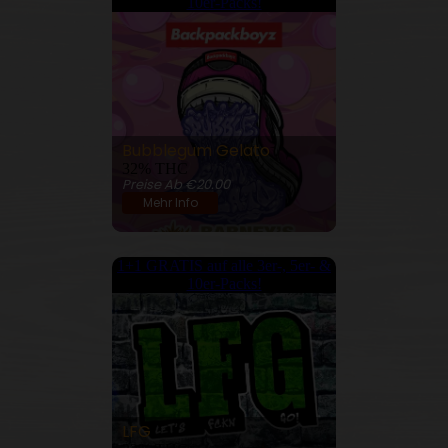
10er-Packs!
Bubblegum Gelato
32% THC
Preise Ab €20.00
Mehr Info
1+1 GRATIS auf alle 3er-, 5er- &
10er-Packs!
LFG