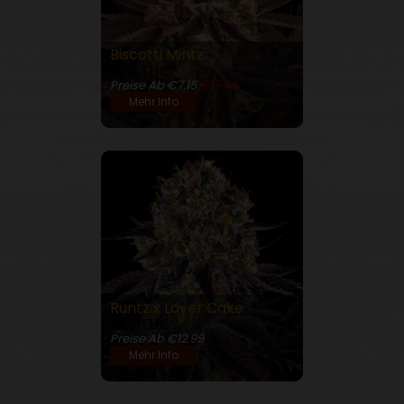
Biscotti Mintz
30% THC
Preise Ab €7.15
€13.98
Mehr Info
Runtz x Layer Cake
27% THC
Preise Ab €12.99
Mehr Info