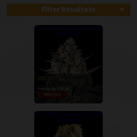
Filter Resultate
1+1 GRATIS auf alle 3er-, 5er- &
10er-Packs!
LSD
26% THC
Preise Ab €12.99
Mehr Info
1+1 GRATIS auf alle 3er-, 5er- &
10er-Packs!