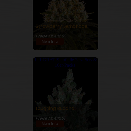
Strawberry Lemonade
24% THC
Preise Ab €12.99
Mehr Info
1+1 GRATIS auf alle 3er-, 5er- &
10er-Packs!
Laughing Buddha
23% THC
Preise Ab €12.01
Mehr Info