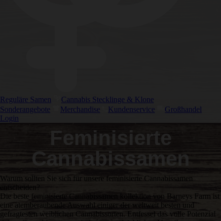
Reguläre Samen
Cannabis Stecklinge & Klone
Sonderangebote
Merchandise
Kundenservice
Großhandel
Login
Feminisierte
Cannabissamen
Warum sollten Sie sich für unsere feminisierte Cannabissamen
entscheiden?
Die beste feminisierte Cannabissamen kollektion von Barneys Farm ist
eine atemberaubende Auswahl einiger der weltweit besten und
gefragtesten weiblichen Cannabissorten. Entfessel das volle Potenzial