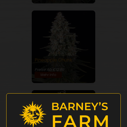
Pineapple Chunk
26% THC
Preise Ab €12.99
Mehr Info