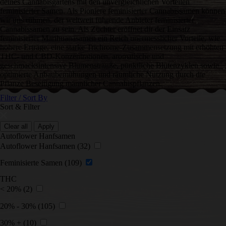
deines Cannabisgartens mit den unvergleichlichen Vorteilen
feminisierter Samen. Als Pioniere feminisierter Cannabissamen können
wir uns rühmen, der weltweit führende Anbieter feminisierter
Cannabissamen zu sein. Als Züchter eröffnet dir der Einsatz
feminisierter Marihuanasamen ein Reich unermesslicher Vorteile, wie
höhere Erträge, eine starke Trichrome-Zusammensetzung mit erhöhten
THC- und CBD-Konzentrationen, aromatische und
geschmacksintensive Blumensträuße, pünktliche Blütenzyklen sowie
optimierte Anbaubemühungen und räumliche Nutzung durch die
Pflanze Beseitigung männlicher Cannabispflanzen.
Filter / Sort By
Sort & Filter
Clear all
Apply
Autoflower Hanfsamen
Autoflower Hanfsamen
(32)
Feminisierte Samen
(109)
THC
< 20%
(2)
20% - 30%
(105)
30% +
(10)