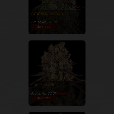
Amnesia Lemon
22% THC
Preise Ab €12.01
Mehr Info
Runtz Muffin
27% THC
Preise Ab €7.01
€11.99
Mehr Info