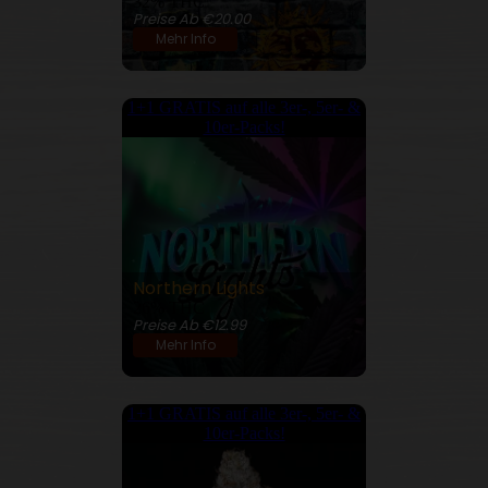
32% THC
Preise Ab €20.00
Mehr Info
1+1 GRATIS auf alle 3er-, 5er- &
10er-Packs!
Northern Lights
26% THC
Preise Ab €12.99
Mehr Info
1+1 GRATIS auf alle 3er-, 5er- &
10er-Packs!